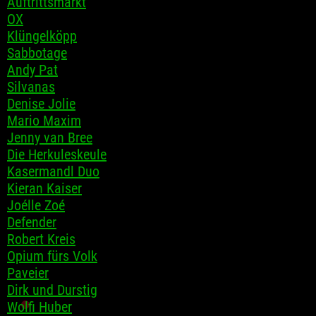
Auftrittsmarkt
OX
Klüngelköpp
Sabbotage
Andy Pat
Silvanas
Denise Jolie
Mario Maxim
Jenny van Bree
Die Herkuleskeule
Kasermandl Duo
Kieran Kaiser
Joélle Zoé
Defender
Robert Kreis
Opium fürs Volk
Paveier
Dirk und Durstig
Wolfi Huber