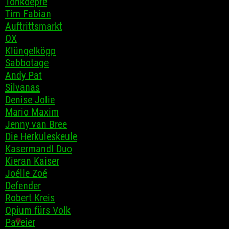
Tonkoepfe
Tim Fabian
Auftrittsmarkt
OX
Klüngelköpp
Sabbotage
Andy Pat
Silvanas
Denise Jolie
Mario Maxim
Jenny van Bree
Die Herkuleskeule
Kasermandl Duo
Kieran Kaiser
Joélle Zoé
Defender
Robert Kreis
Opium fürs Volk
Paveier