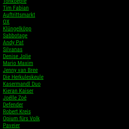
Tonkoepfe
Tim Fabian
Auftrittsmarkt
OX
Klüngelköpp
Sabbotage
Andy Pat
Silvanas
Denise Jolie
Mario Maxim
Jenny van Bree
Die Herkuleskeule
Kasermandl Duo
Kieran Kaiser
Joélle Zoé
Defender
Robert Kreis
Opium fürs Volk
Paveier