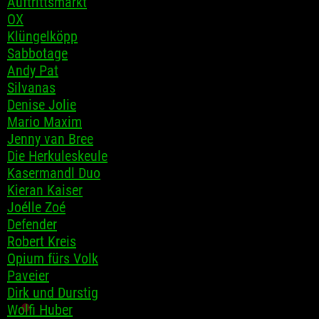
Auftrittsmarkt
OX
Klüngelköpp
Sabbotage
Andy Pat
Silvanas
Denise Jolie
Mario Maxim
Jenny van Bree
Die Herkuleskeule
Kasermandl Duo
Kieran Kaiser
Joélle Zoé
Defender
Robert Kreis
Opium fürs Volk
Paveier
Dirk und Durstig
Wolfi Huber